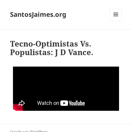
SantosJaimes.org
MENÚ
Y
WIDGETS
Tecno-Optimistas Vs.
Populistas: J D Vance.
Creado con WordPress