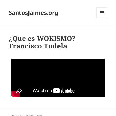
SantosJaimes.org
MENÚ
Y
WIDGETS
¿Que es WOKISMO?
Francisco Tudela
Creado con WordPress